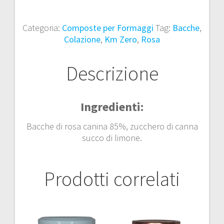
Rosa
t
Canina
e
Categoria:
Composte per Formaggi
Tag:
Bacche
,
in
r
Colazione
,
Km Zero
,
Rosa
Crema
n
100
a
g
t
Descrizione
quantità
i
v
e
Ingredienti:
:
Bacche di rosa canina 85%, zucchero di canna
succo di limone.
Prodotti correlati