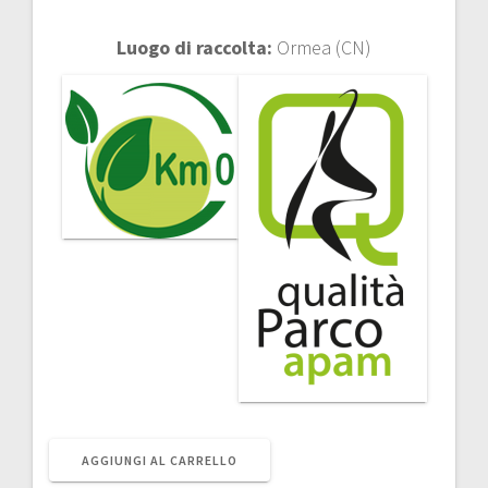
Luogo di raccolta:
Ormea (CN)
Bacche
A
AGGIUNGI AL CARRELLO
di
l